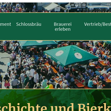
iment
Schlossbräu
Brauerei
Vertrieb/Bes
erleben
chichte und Bierk